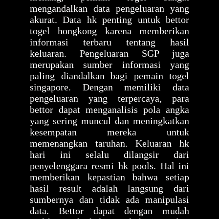
mengandalkan data pengeluaran yang
akurat. Data hk penting untuk bettor
togel hongkong karena memberikan
informasi terbaru tentang hasil
keluaran. Pengeluaran SGP juga
merupakan sumber informasi yang
paling diandalkan bagi pemain togel
singapore. Dengan memiliki data
pengeluaran yang terpercaya, para
bettor dapat menganalisis pola angka
yang sering muncul dan meningkatkan
kesempatan mereka untuk
memenangkan taruhan. Keluaran hk
hari ini selalu dilangsir dari
penyelenggara resmi hk pools. Hal ini
memberikan kepastian bahwa setiap
hasil result adalah langsung dari
sumbernya dan tidak ada manipulasi
data. Bettor dapat dengan mudah