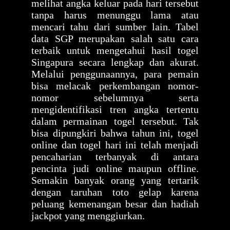
melihat angka keluar pada hari tersebut
tanpa harus menunggu lama atau
mencari tahu dari sumber lain. Tabel
data SGP merupakan salah satu cara
terbaik untuk mengetahui hasil togel
Singapura secara lengkap dan akurat.
Melalui penggunaannya, para pemain
bisa melacak perkembangan nomor-
nomor sebelumnya serta
mengidentifikasi tren angka tertentu
dalam permainan togel tersebut. Tak
bisa dipungkiri bahwa tahun ini, togel
online dan togel hari ini telah menjadi
pencaharian terbanyak di antara
pencinta judi online maupun offline.
Semakin banyak orang yang tertarik
dengan taruhan toto gelap karena
peluang kemenangan besar dan hadiah
jackpot yang menggiurkan.