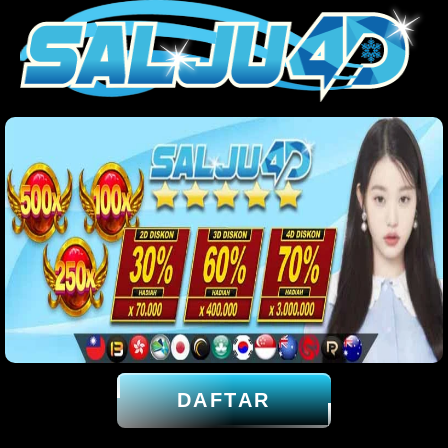
DAFTAR