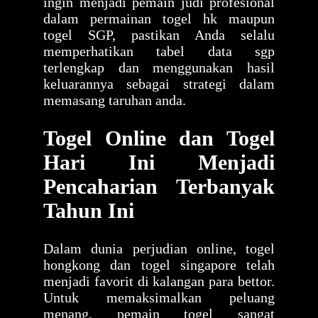
ingin menjadi pemain judi profesional
dalam permainan togel hk maupun
togel SGP, pastikan Anda selalu
memperhatikan tabel data sgp
terlengkap dan menggunakan hasil
keluarannya sebagai strategi dalam
memasang taruhan anda.
Togel Online dan Togel
Hari Ini Menjadi
Pencaharian Terbanyak
Tahun Ini
Dalam dunia perjudian online, togel
hongkong dan togel singapore telah
menjadi favorit di kalangan para bettor.
Untuk memaksimalkan peluang
menang, pemain togel sangat