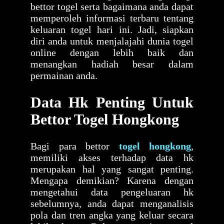
bettor togel serta bagaimana anda dapat
memperoleh informasi terbaru tentang
keluaran togel hari ini. Jadi, siapkan
diri anda untuk menjalajahi dunia togel
online dengan lebih baik dan
menangkan hadiah besar dalam
permainan anda.
Data Hk Penting Untuk
Bettor Togel Hongkong
Bagi para bettor
togel hongkong
,
memiliki akses terhadap data hk
merupakan hal yang sangat penting.
Mengapa demikian? Karena dengan
mengetahui data pengeluaran hk
sebelumnya, anda dapat menganalisis
pola dan tren angka yang keluar secara