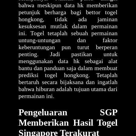
bahwa meskipun data hk memberikan
petunjuk berharga bagi bettor togel
hongkong, tidak ada jaminan
kesuksesan mutlak dalam permainan
ini. Togel tetaplah sebuah permainan
untung-untungan dan faktor
keberuntungan pun turut berperan
penting. Jadi pastikan untuk
menggunakan data hk sebagai alat
bantu dan panduan saja dalam membuat
prediksi togel hongkong. Tetaplah
bertaruh secara bijaksana dan ingatlah
bahwa hiburan adalah tujuan utama dari
permainan ini.
Pengeluaran SGP
Memberikan Hasil Togel
Singapore Terakurat