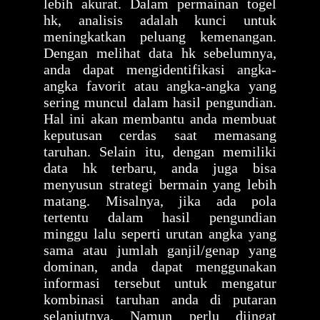
lebih akurat. Dalam permainan togel
hk, analisis adalah kunci untuk
meningkatkan peluang kemenangan.
Dengan melihat data hk sebelumnya,
anda dapat mengidentifikasi angka-
angka favorit atau angka-angka yang
sering muncul dalam hasil pengundian.
Hal ini akan membantu anda membuat
keputusan cerdas saat memasang
taruhan. Selain itu, dengan memiliki
data hk terbaru, anda juga bisa
menyusun strategi bermain yang lebih
matang. Misalnya, jika ada pola
tertentu dalam hasil pengundian
minggu lalu seperti urutan angka yang
sama atau jumlah ganjil/genap yang
dominan, anda dapat menggunakan
informasi tersebut untuk mengatur
kombinasi taruhan anda di putaran
selanjutnya. Namun perlu diingat